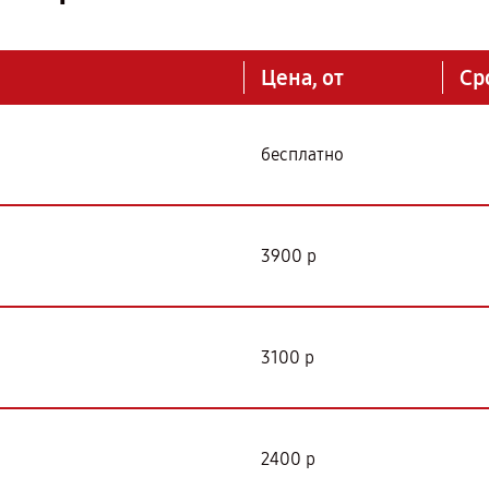
Цена, от
Ср
бесплатно
3900 р
3100 р
2400 р