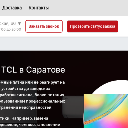
Доставка
Контакты
ская, 66
▼
Проверить статус заказа
Заказать звонок
:00 до 20:00
 TCL в Саратове
ёмные пятна или не реагирует на
 устройства до заводских
работки сигнала, блоки питания
пользованием профессиональных
странения неисправностей.
тики. Например, замена
 дешевле, чем восстановление