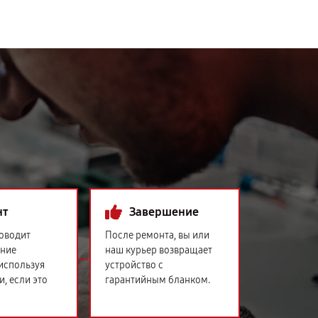
нт
Завершение
оводит
После ремонта, вы или
ение
наш курьер возвращает
 используя
устройство с
и, если это
гарантийным бланком.