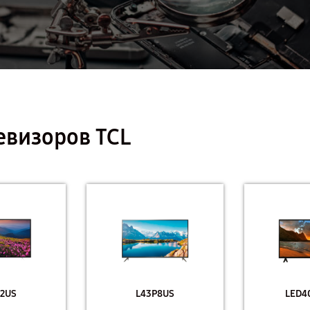
евизоров TCL
2US
L43P8US
LED4