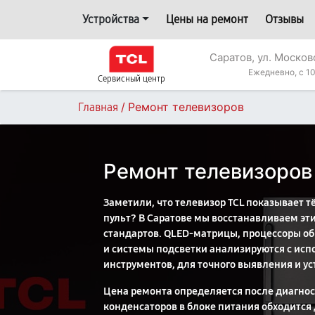
Устройства
Цены на ремонт
Отзывы
Саратов, ул. Москов
Ежедневно, с 10
Сервисный центр
/
Ремонт телевизоров
Главная
Ремонт телевизоров
Заметили, что телевизор TCL показывает т
пульт? В Саратове мы восстанавливаем эти
стандартов. QLED-матрицы, процессоры об
и системы подсветки анализируются с ис
инструментов, для точного выявления и у
Цена ремонта определяется после диагнос
конденсаторов в блоке питания обходится