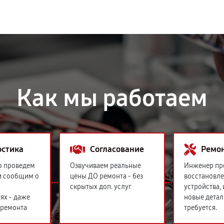
Как мы работаем
остика
Согласование
Ремо
о проведем
Озвучиваем реальные
Инженер пр
и сообщим о
цены ДО ремонта - без
восстановл
скрытых доп. услуг
устройства,
ях - даже
новые детал
 ремонта
требуется.