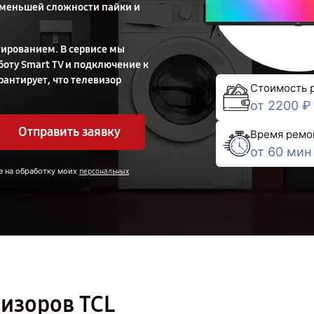
 меньшей сложности пайки и
ированием. В сервисе мы
боту Smart TV и подключение к
рантирует, что телевизор
Стоимость 
от 2200 ₽
Отправить заявку
Время ремо
от 60 мин
е на обработку моих
персональных
изоров TCL