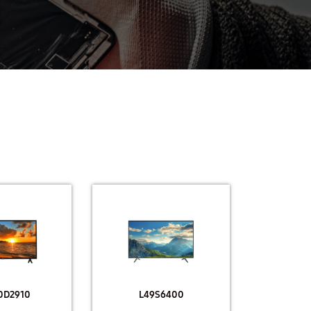
0D2910
L49S6400