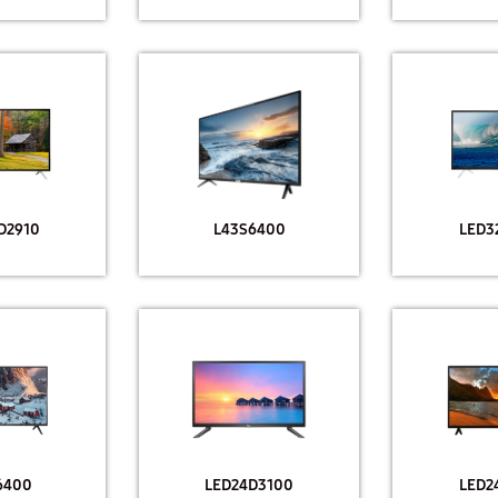
D2910
L43S6400
LED3
6400
LED24D3100
LED2