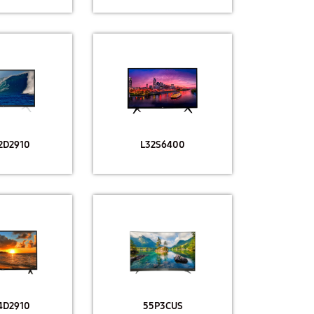
2D2910
L32S6400
4D2910
55P3CUS