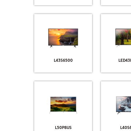
L43S6500
LED43
L50P8US
L40S