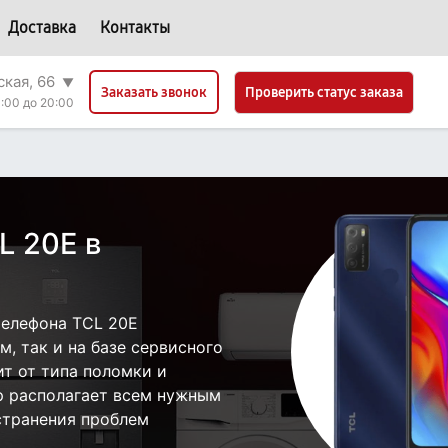
Доставка
Контакты
ская, 66
▼
Проверить статус заказа
Заказать звонок
:00 до 20:00
L 20E в
телефона TCL 20E
, так и на базе сервисного
ит от типа поломки и
р располагает всем нужным
странения проблем