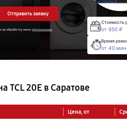
Отправить заявку
Стоимость 
от 950 ₽
е на обработку моих
персональных
Время ремо
от 40 мин
а TCL 20E в Саратове
Цена, от
Ср