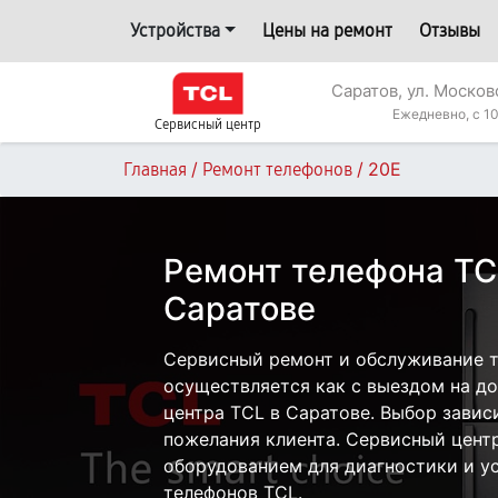
Устройства
Цены на ремонт
Отзывы
Саратов, ул. Москов
Ежедневно, с 10
Сервисный центр
/
/
20E
Главная
Ремонт телефонов
Ремонт телефона TC
Саратове
Сервисный ремонт и обслуживание 
осуществляется как с выездом на дом
центра TCL в Саратове. Выбор завис
пожелания клиента. Сервисный цент
оборудованием для диагностики и у
телефонов TCL.