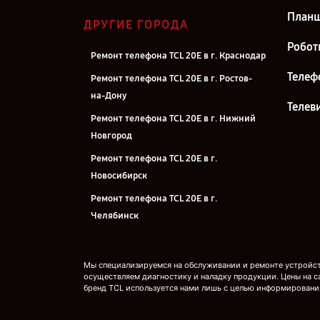
План
ДРУГИЕ ГОРОДА
Робот
Ремонт телефона TCL 20E в г. Краснодар
Телеф
Ремонт телефона TCL 20E в г. Ростов-
на-Дону
Телев
Ремонт телефона TCL 20E в г. Нижний
Новгород
Ремонт телефона TCL 20E в г.
Новосибирск
Ремонт телефона TCL 20E в г.
Челябинск
Ремонт телефона TCL 20E в г.
Екатеринбург
Мы специализируемся на обслуживании и ремонте устройств
осуществляем диагностику и наладку продукции. Цены на с
Ремонт телефона TCL 20E в г. Казань
бренд TCL используется нами лишь с целью информировани
Ремонт телефона TCL 20E в г. Воронеж